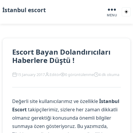
İstanbul escort
●●●
☀️
MENU
Escort Bayan Dolandırıcıları
Haberlere Düştü !
15 January 2017
Editör
0 görüntülenme
4 dk okuma
Değerli site kullanıcılarımız ve özellikle
İstanbul
Escort
takipçilerimiz, sizlere her zaman dikkatli
olmanız gerektiği konusunda önemli bilgiler
sunmaya özen gösteriyoruz. Bu yazımızda,