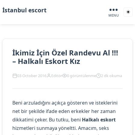
İstanbul escort
●●●
☀️
MENU
İkimiz İçin Özel Randevu Al !!!
– Halkalı Eskort Kız
03 October 2016
Editör
0 görüntülenme
2 dk okuma
Beni arzuladığını açıkça gösteren ve isteklerini
net bir şekilde ifade eden erkekler her zaman
dikkatimi çeker. Bu tutku, beni
Halkalı eskort
hizmetleri sunmaya yöneltti. Amacım, seks