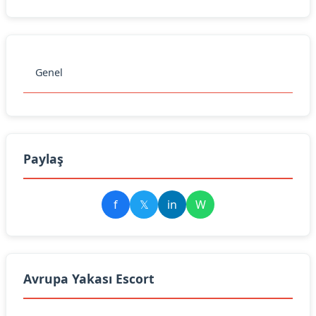
Genel
Paylaş
f
𝕏
in
W
Avrupa Yakası Escort