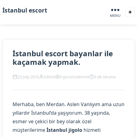
İstanbul escort
●●●
☀️
MENU
İstanbul escort bayanlar ile
kaçamak yapmak.
23 July 2016
Editör
0 görüntülenme
3 dk okuma
Merhaba, ben Merdan. Aslen Vanlıyım ama uzun
yıllardır İstanbul’da yaşıyorum. 38 yaşında,
esmer ve çekici bir bey olarak özel
müşterilerime
İstanbul jigolo
hizmeti