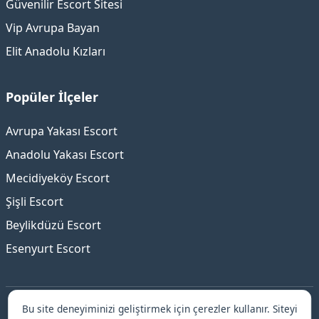
Güvenilir Escort Sitesi
Vip Avrupa Bayan
Elit Anadolu Kızları
Popüler İlçeler
Avrupa Yakası Escort
Anadolu Yakası Escort
Mecidiyeköy Escort
Şişli Escort
Beylikdüzü Escort
Esenyurt Escort
Bu site deneyiminizi geliştirmek için çerezler kullanır. Siteyi
İstanbul escort platformu ile güvenilir ve elit hizmetler!