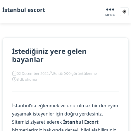
İstanbul escort
●●●
☀️
MENU
İstediğiniz yere gelen
bayanlar
02 December 2022
Editör
0 görüntülenme
3 dk okuma
İstanbul’da eğlenmek ve unutulmaz bir deneyim
yaşamak isteyenler için doğru yerdesiniz.
Sitemizi ziyaret ederek
İstanbul Escort
hizmetlerimiz hakkında detaylı bilgi alabilirsiniz.