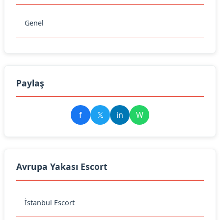
Genel
Paylaş
f
𝕏
in
W
Avrupa Yakası Escort
İstanbul Escort