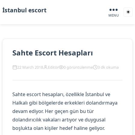
İstanbul escort
●●●
☀️
MENU
Sahte Escort Hesapları
22 March 2018
Editör
0 görüntülenme
3 dk okuma
Sahte escort hesapları, özellikle İstanbul ve
Halkalı gibi bölgelerde erkekleri dolandırmaya
devam ediyor. Her geçen gün bu tür
dolandırıcılık vakaları artıyor ve duygusal
boşlukta olan kişiler hedef haline geliyor.