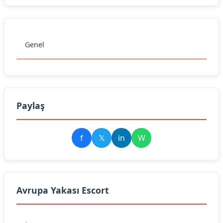
Genel
Paylaş
f
𝕏
in
W
Avrupa Yakası Escort