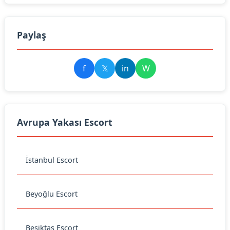
Paylaş
f
𝕏
in
W
Avrupa Yakası Escort
İstanbul Escort
Beyoğlu Escort
Beşiktaş Escort