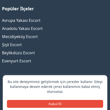
Popüler İlçeler
Avrupa Yakası Escort
Anadolu Yakası Escort
Mecidiyeköy Escort
Şişli Escort
Beylikdüzü Escort
Esenyurt Escort
Bu site deneyiminizi geliştirmek için çerezler kullanır. Siteyi
İstanbul escort platformu ile güvenilir ve elit hizmetler!
kullanmaya devam ederek çerez kullanımını kabul etmiş
Doğrulanmış profiller, güvenli randevular ve 7/24 destek
olursunuz.
için hemen keşfedin.
© 2025 İstanbul escort.
Kabul Et