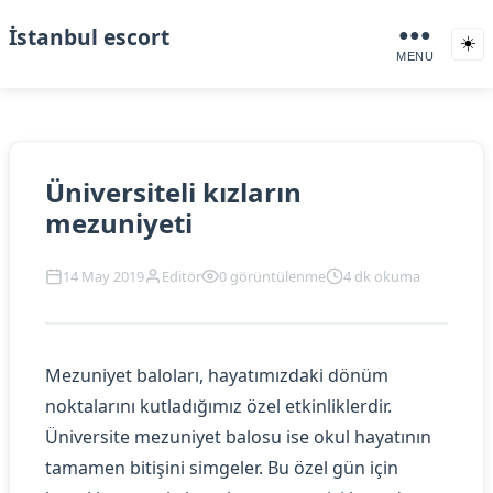
İstanbul escort
●●●
☀️
MENU
Üniversiteli kızların
mezuniyeti
14 May 2019
Editör
0 görüntülenme
4 dk okuma
Mezuniyet baloları, hayatımızdaki dönüm
noktalarını kutladığımız özel etkinliklerdir.
Üniversite mezuniyet balosu ise okul hayatının
tamamen bitişini simgeler. Bu özel gün için