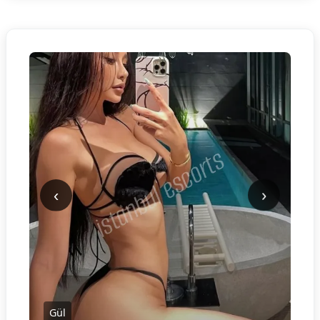
‹
›
Gül