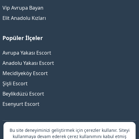
Vip Avrupa Bayan
Elit Anadolu Kızları
Popüler İlçeler
Avrupa Yakası Escort
Anadolu Yakası Escort
Mecidiyeköy Escort
Şişli Escort
Beylikdüzü Escort
Esenyurt Escort
Bu site deneyiminizi geliştirmek için çerezler kullanır. Siteyi
İstanbul escort platformu ile güvenilir ve elit hizmetler!
kullanmaya devam ederek çerez kullanımını kabul etmiş