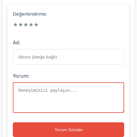
Değerlendirme:
★
★
★
★
★
Ad:
Yorum:
Yorum Gönder