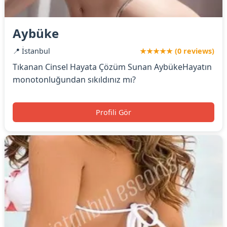
Aybüke
📍 İstanbul
★★★★★ (0 reviews)
Tıkanan Cinsel Hayata Çözüm Sunan AybükeHayatın
monotonluğundan sıkıldınız mı?
Profili Gör