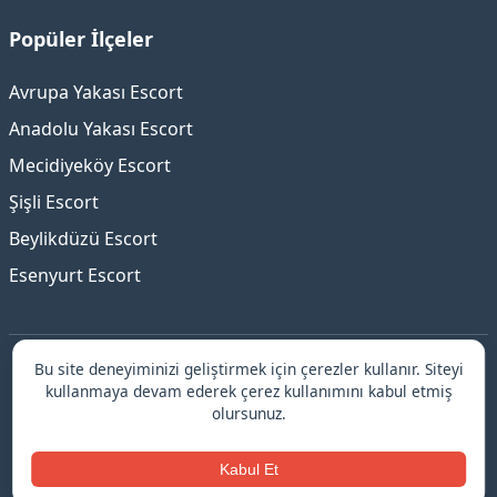
Popüler İlçeler
Avrupa Yakası Escort
Anadolu Yakası Escort
Mecidiyeköy Escort
Şişli Escort
Beylikdüzü Escort
Esenyurt Escort
Bu site deneyiminizi geliştirmek için çerezler kullanır. Siteyi
İstanbul escort platformu ile güvenilir ve elit hizmetler!
kullanmaya devam ederek çerez kullanımını kabul etmiş
Doğrulanmış profiller, güvenli randevular ve 7/24 destek
olursunuz.
için hemen keşfedin.
© 2026 İstanbul escort.
Kabul Et