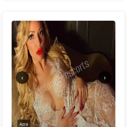
‹
›
Azra