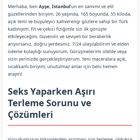
Merhaba, ben
Ayşe
,
İstanbul
’un en samimi ve elit
güzellerinden biriyim. 26 yaşında, 165 boyunda, 55 kiloda,
açık tenli ve büyüleyici kahverengi gözlere sahip bir Türk
kadınıyım. Fit ve çekici fiziğimle sizi ilk görüşte
etkileyeceğim. Güvenilir ve seviyeli bir beraberlik
arıyorsanız, doğru yerdesiniz. 7/24 ulaşılabilirim ve elden
ödeme kolaylığı sunuyorum. Görüşmelerimi otelde veya
sizin yerinizde gerçekleştiriyorum. Yeni maceralara açık,
sıcakkanlı biriyim; unutulmaz anlar için beni hemen
arayın!
Seks Yaparken Aşırı
Terleme Sorunu ve
Çözümleri
Vücudumuzun toksinlerden arınması için terleme, oldukça