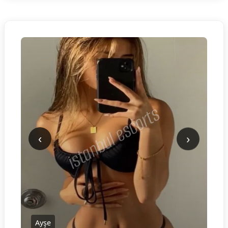
‹
›
Ayşe