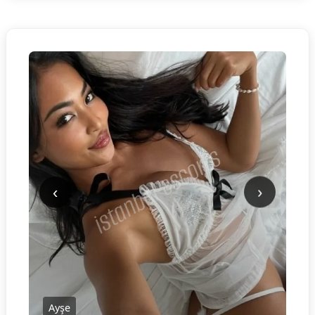
‹
›
Ayşe